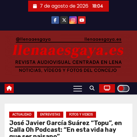
Saltar
7 de agosto de 2026
18:04
al
contenido
ACTUALIDAD
ENTREVISTAS
FOTOS Y VIDEOS
José Javier García Suárez “Topu”, en
Calla Oh Podcast: “En esta vida hay
que ser paisano”