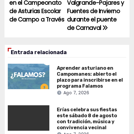
de
en el Campeonato
Valgrande-Pajares y
entradas
de Asturias Escolar
Fuentes de Invierno
de Campo a Través
durante el puente
de Carnaval
Entrada relacionada
Aprender asturiano en
Campomanes: abierto el
plazo para inscribirse en el
programa Falamos
Ago 7, 2026
Erías celebra sus fiestas
este sábado 8 de agosto
con tradición, música y
convivencia vecinal