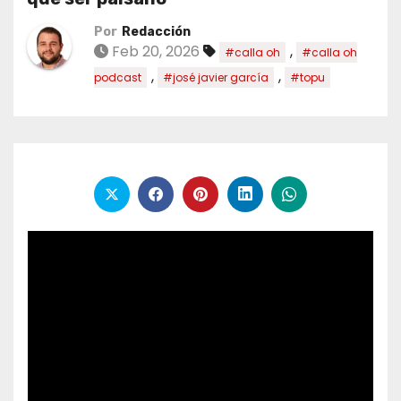
Por
Redacción
Feb 20, 2026
,
#calla oh
#calla oh
,
,
podcast
#josé javier garcía
#topu