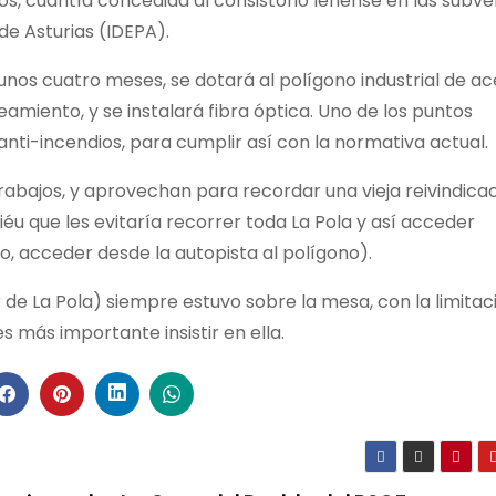
os, cuantía concedida al consistorio lenense en las subv
de Asturias (IDEPA).
unos cuatro meses, se dotará al polígono industrial de ac
eamiento, y se instalará fibra óptica. Uno de los puntos
anti-incendios, para cumplir así con la normativa actual.
abajos, y aprovechan para recordar una vieja reivindicaci
éu que les evitaría recorrer toda La Pola y así acceder
io, acceder desde la autopista al polígono).
r de La Pola) siempre estuvo sobre la mesa, con la limitac
 más importante insistir en ella.