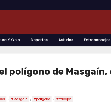
tura Y Ocio
Deportes
Asturias
Entreconcejos
n el polígono de Masgaí
,
,
,
rial
#Masgaín
#polígono
#trabajos