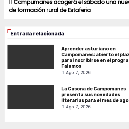
Campumanes acogerá el sábado una nuev
Navegación
de formación rural de Estaferia
de
entradas
Entrada relacionada
Aprender asturiano en
Campomanes: abierto el pla
para inscribirse en el progr
Falamos
Ago 7, 2026
La Casona de Campomanes
presenta sus novedades
literarias para el mes de ag
Ago 7, 2026