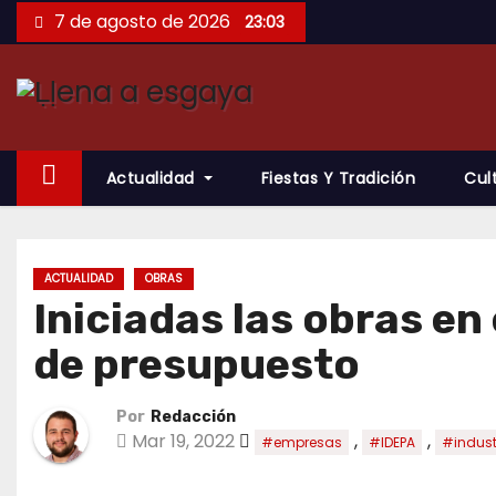
Saltar
7 de agosto de 2026
23:03
al
contenido
Actualidad
Fiestas Y Tradición
Cul
ACTUALIDAD
OBRAS
Iniciadas las obras e
de presupuesto
Por
Redacción
Mar 19, 2022
,
,
#empresas
#IDEPA
#indust