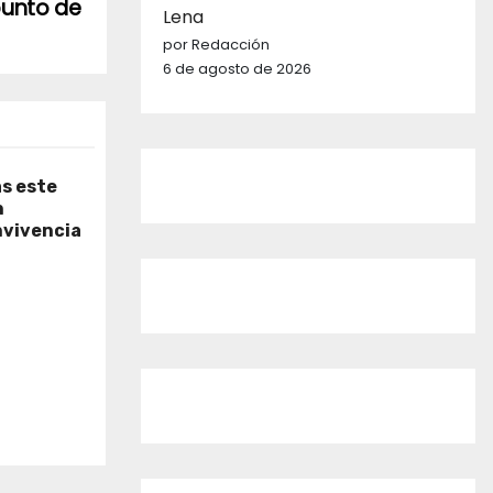
punto de
Lena
por Redacción
6 de agosto de 2026
as este
n
nvivencia