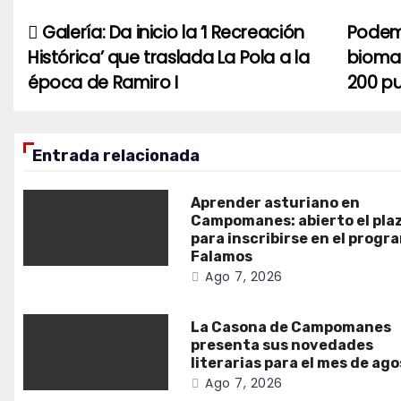
Galería: Da inicio la ‘I Recreación
Podemo
Navegación
Histórica’ que traslada La Pola a la
biomas
de
época de Ramiro I
200 pu
entradas
Entrada relacionada
Aprender asturiano en
Campomanes: abierto el pla
para inscribirse en el progr
Falamos
Ago 7, 2026
La Casona de Campomanes
presenta sus novedades
literarias para el mes de ag
Ago 7, 2026