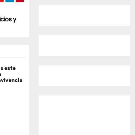
cios y
as este
n
nvivencia