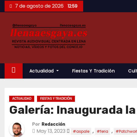
Saltar
7 de agosto de 2026
12:59
al
contenido
Actualidad
Fiestas Y Tradición
Cul
ACTUALIDAD
FIESTAS Y TRADICIÓN
Galería: Inaugurada la
Por
Redacción
May 13, 2023
,
,
#aspale
#feria
#Patchwor