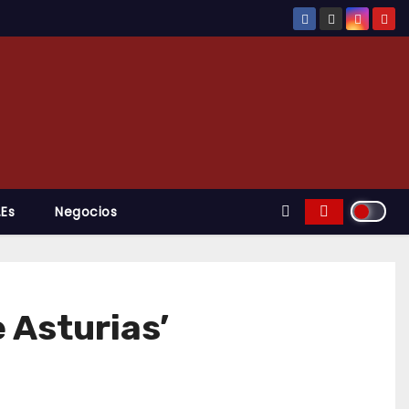
.es
Negocios
e Asturias’