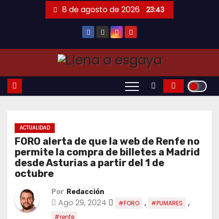
Saltar
8 de agosto de 2026
23:43
al
contenido
ACTUALIDAD
FORO alerta de que la web de Renfe no
permite la compra de billetes a Madrid
desde Asturias a partir del 1 de
octubre
Por
Redacción
Ago 29, 2024
,
,
#FORO
#PUMARES
#renfe