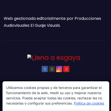
Web gestionada editorialmente por Producciones
Audiovisuales El Guaje Visuals.
Utilizamos cookies propias y de terceros para garantizar el
© Copyright 2024. Todos los derechos reservados.
funcionamiento de la web, medir su uso y mejorar nuestros
Web gestionada por Producciones Audiovisuales El
servicios. Puede aceptar todas las cookies, rechazar las no
Guaje Visuals.
necesarias o configurar sus preferencias.
Política de cookies