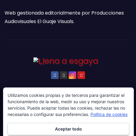
Web gestionada editorialmente por Producciones
Audiovisuales El Guaje Visuals.
Utilizamos cookies propias y de terceros para garantizar el
© Copyright 2024. Todos los derechos reservados.
funcionamiento de la web, medir su uso y mejorar nuestros
Web gestionada por Producciones Audiovisuales El
servicios. Puede aceptar todas las cookies, rechazar las no
necesarias o configurar sus preferencias.
Política de cookies
Guaje Visuals.
Sobre ‘Ḷḷena a esgaya’
Publicidad
Contacto
Aceptar todo