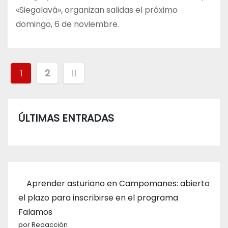
«Siegalavá», organizan salidas el próximo
domingo, 6 de noviembre.
Paginación
1
2
de
entradas
ÚLTIMAS ENTRADAS
Aprender asturiano en Campomanes: abierto
el plazo para inscribirse en el programa
Falamos
por Redacción