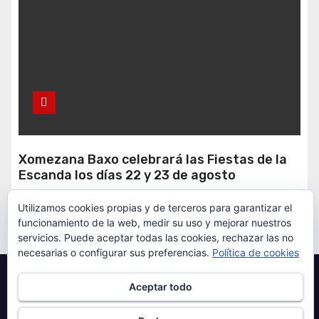
Xomezana Baxo celebrará las Fiestas de la
Escanda los días 22 y 23 de agosto
Ago 6, 2026
Redacción
Utilizamos cookies propias y de terceros para garantizar el
funcionamiento de la web, medir su uso y mejorar nuestros
servicios. Puede aceptar todas las cookies, rechazar las no
necesarias o configurar sus preferencias.
Política de cookies
Aceptar todo
Queda terminantemente prohibida la reproducción
total o parcial de los contenidos ofrecidos a través