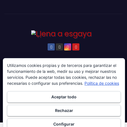
Utilizamos cookies propias y de terceros para garantizar el
© Copyright 2024. Todos los derechos reservados.
funcionamiento de la web, medir su uso y mejorar nuestros
servicios. Puede aceptar todas las cookies, rechazar las no
Web gestionada por Producciones Audiovisuales El
necesarias o configurar sus preferencias.
Política de cookies
Guaje Visuals.
Sobre ‘Ḷḷena a esgaya’
Publicidad
Contacto
Aceptar todo
Política de privacidad
Política de cookies
Rechazar
Más información sobre las cookies
Configurar