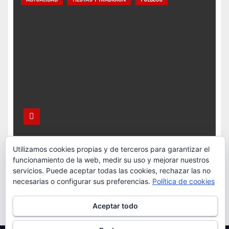
Utilizamos cookies propias y de terceros para garantizar el
Xomezana Baxo celebrará las Fiestas de la
funcionamiento de la web, medir su uso y mejorar nuestros
Escanda los días 22 y 23 de agosto
servicios. Puede aceptar todas las cookies, rechazar las no
necesarias o configurar sus preferencias.
Política de cookies
Ago 6, 2026
Redacción
Aceptar todo