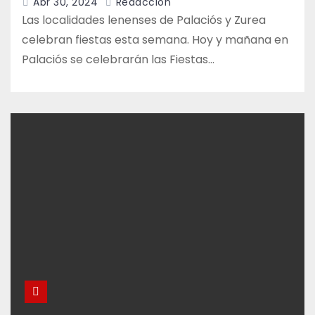
Abr 30, 2024
Redacción
Las localidades lenenses de Palaciós y Zurea
celebran fiestas esta semana. Hoy y mañana en
Palaciós se celebrarán las Fiestas…