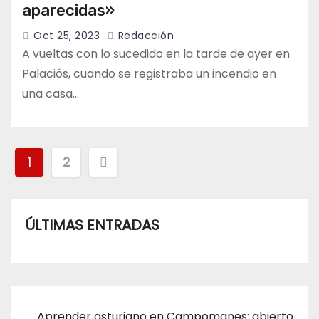
aparecidas»
Oct 25, 2023
Redacción
A vueltas con lo sucedido en la tarde de ayer en
Palaciós, cuando se registraba un incendio en
una casa…
Paginación
1
2
de
entradas
ÚLTIMAS ENTRADAS
Aprender asturiano en Campomanes: abierto