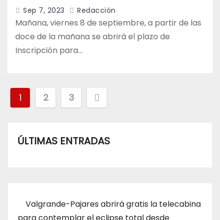
Sep 7, 2023
Redacción
Mañana, viernes 8 de septiembre, a partir de las
doce de la mañana se abrirá el plazo de
Inscripción para…
Paginación
1
2
3
de
entradas
ÚLTIMAS ENTRADAS
Valgrande-Pajares abrirá gratis la telecabina
para contemplar el eclipse total desde