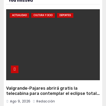
You missed
ACTUALIDAD
CULTURA Y OCIO
DEPORTES
Valgrande-Pajares abrirá gratis la
telecabina para contemplar el eclipse total
desde Cuitunigru
Ago 9, 2026
Redacción