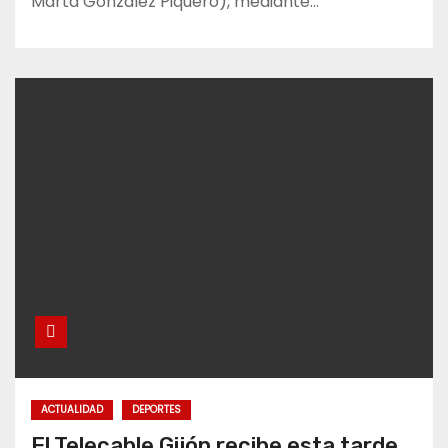
Marta González Piquero), mediante…
ACTUALIDAD
DEPORTES
El Telecable Gijón recibe esta tarde