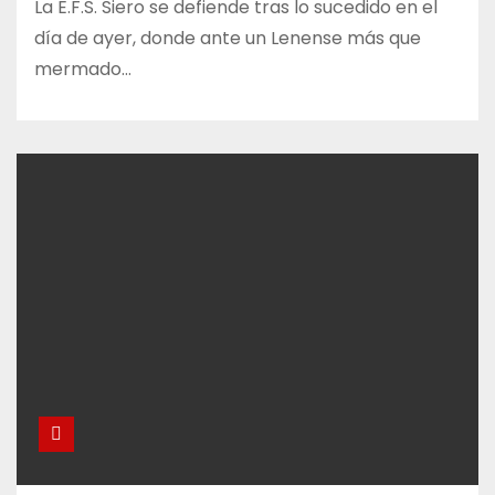
La E.F.S. Siero se defiende tras lo sucedido en el
día de ayer, donde ante un Lenense más que
mermado…