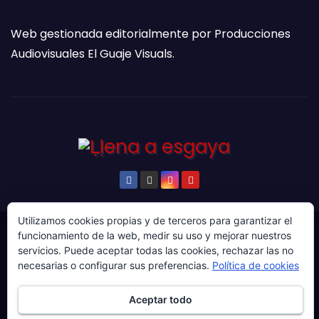
Web gestionada editorialmente por Producciones
Audiovisuales El Guaje Visuals.
Utilizamos cookies propias y de terceros para garantizar el
funcionamiento de la web, medir su uso y mejorar nuestros
© Copyright 2024. Todos los derechos reservados.
servicios. Puede aceptar todas las cookies, rechazar las no
Web gestionada por Producciones Audiovisuales El
necesarias o configurar sus preferencias.
Política de cookies
Guaje Visuals.
Aceptar todo
Sobre ‘Ḷḷena a esgaya’
Publicidad
Contacto