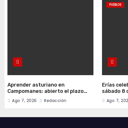
PUEBLOS
Aprender asturiano en
Erías cele
Campomanes: abierto el plazo
sábado 8 d
para inscribirse en el programa
música y c
Ago 7, 2026
Redacción
Ago 7, 20
Falamos