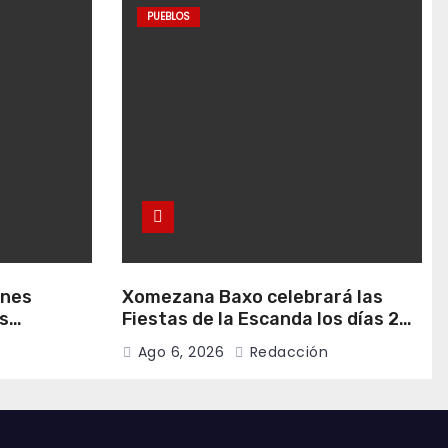
PUEBLOS
anes
Xomezana Baxo celebrará las
s
Fiestas de la Escanda los días 22
de agosto
y 23 de agosto
Ago 6, 2026
Redacción