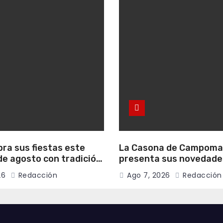
bra sus fiestas este
La Casona de Campom
e agosto con tradición,
presenta sus novedade
onvivencia vecinal
literarias para el mes 
26
Redacción
Ago 7, 2026
Redacción