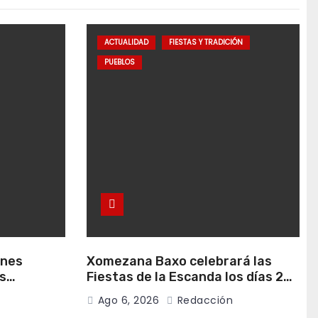
ACTUALIDAD
FIESTAS Y TRADICIÓN
PUEBLOS
anes
Xomezana Baxo celebrará las
s
Fiestas de la Escanda los días 22
de agosto
y 23 de agosto
Ago 6, 2026
Redacción