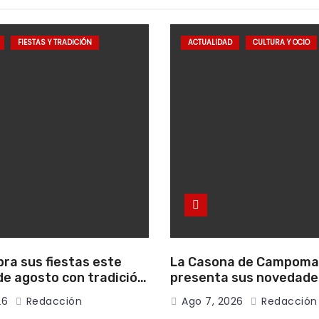
FIESTAS Y TRADICIÓN
ACTUALIDAD
CULTURA Y OCIO
bra sus fiestas este
La Casona de Campom
e agosto con tradición,
presenta sus novedade
onvivencia vecinal
literarias para el mes 
26
Redacción
Ago 7, 2026
Redacción