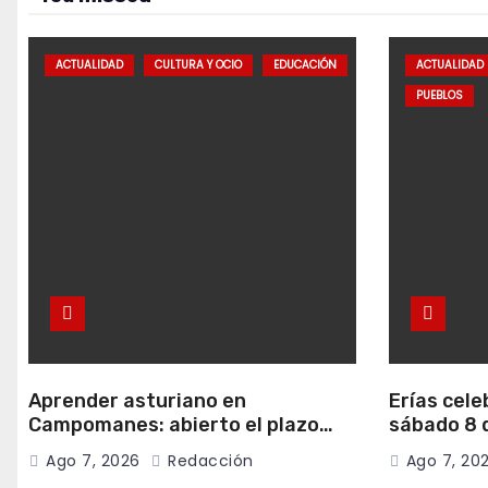
ACTUALIDAD
CULTURA Y OCIO
EDUCACIÓN
ACTUALIDAD
PUEBLOS
Aprender asturiano en
Erías cele
Campomanes: abierto el plazo
sábado 8 d
para inscribirse en el programa
música y c
Ago 7, 2026
Redacción
Ago 7, 20
Falamos