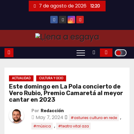
Saltar
7 de agosto de 2026
12:20
al
contenido
ACTUALIDAD
CULTURA Y OCIO
Este domingo en La Pola concierto de
Vero Rubio, Premio Camaretá al meyor
cantar en 2023
Por
Redacción
May 7, 2024
,
#asturies cultura en rede
,
#música
#teatro vital aza