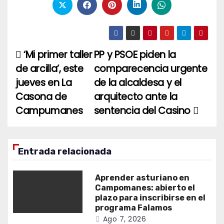
‘Mi primer taller
PP y PSOE piden la
Navegación
de arcilla’, este
comparecencia urgente
de
jueves en La
de la alcaldesa y el
entradas
Casona de
arquitecto ante la
Campumanes
sentencia del Casino
Entrada relacionada
Aprender asturiano en
Campomanes: abierto el
plazo para inscribirse en el
programa Falamos
Ago 7, 2026