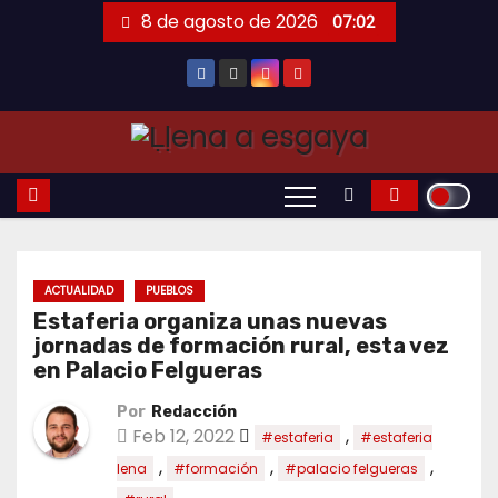
Saltar
8 de agosto de 2026
07:02
al
contenido
ACTUALIDAD
PUEBLOS
Estaferia organiza unas nuevas
jornadas de formación rural, esta vez
en Palacio Felgueras
Por
Redacción
Feb 12, 2022
,
#estaferia
#estaferia
,
,
,
lena
#formación
#palacio felgueras