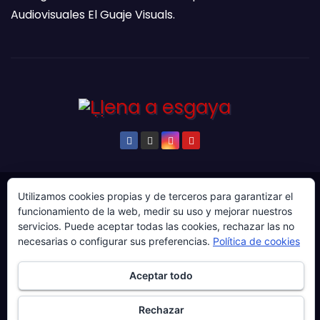
Audiovisuales El Guaje Visuals.
Utilizamos cookies propias y de terceros para garantizar el
© Copyright 2024. Todos los derechos reservados.
funcionamiento de la web, medir su uso y mejorar nuestros
Web gestionada por Producciones Audiovisuales El
servicios. Puede aceptar todas las cookies, rechazar las no
Guaje Visuals.
necesarias o configurar sus preferencias.
Política de cookies
Sobre ‘Ḷḷena a esgaya’
Publicidad
Contacto
Aceptar todo
Política de privacidad
Política de cookies
Rechazar
Más información sobre las cookies