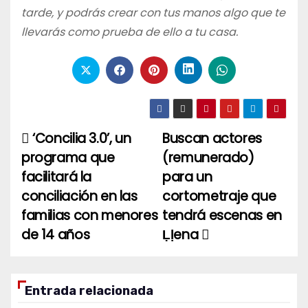
tarde, y podrás crear con tus manos algo que te
llevarás como prueba de ello a tu casa.
‘Concilia 3.0’, un
Buscan actores
Navegación
programa que
(remunerado)
de
facilitará la
para un
entradas
conciliación en las
cortometraje que
familias con menores
tendrá escenas en
de 14 años
Ḷḷena
Entrada relacionada