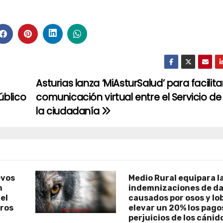
Asturias lanza ‘MiAsturSalud’ para facilitar
úblico
comunicación virtual entre el Servicio de
la ciudadanía
evos
Medio Rural equipara l
n
indemnizaciones de d
el
causados por osos y lob
eros
elevar un 20% los pago
perjuicios de los cánid