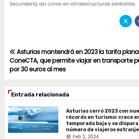
Secundaria, así como en infraestructuras sanitarias.
Asturias mantendrá en 2023 la tarifa plana
Navegación
ConeCTA, que permite viajar en transporte p
de
por 30 euros al mes
entradas
Entrada relacionada
Asturias cerró 2023 con nu
récords en turismo: crece e
temporada baja y se dispara 
número de viajeros extranj
Feb 2, 2024