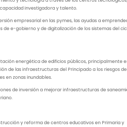
miento y tecnología a través de los centros tecnológicos
a capacidad investigadora y talento.
ersión empresarial en las pymes, las ayudas a emprended
 de e-gobierno y de digitalización de los sistemas del cic
itación energética de edificios públicos, principalmente 
ón de las infraestructuras del Principado a los riesgos d
nes en zonas inundables.
lones de inversión a mejorar infraestructuras de saneami
riano.
strucción y reforma de centros educativos en Primaria y