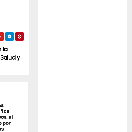
 la
 Salud y
as
años
os, al
s por
os