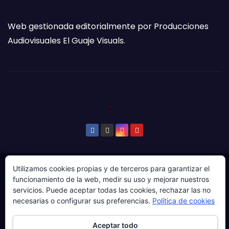
Web gestionada editorialmente por Producciones
Audiovisuales El Guaje Visuals.
Utilizamos cookies propias y de terceros para garantizar el
© Copyright 2024. Todos los derechos reservados.
funcionamiento de la web, medir su uso y mejorar nuestros
Web gestionada por Producciones Audiovisuales El
servicios. Puede aceptar todas las cookies, rechazar las no
Guaje Visuals.
necesarias o configurar sus preferencias.
Política de cookies
Sobre ‘Ḷḷena a esgaya’
Publicidad
Contacto
Aceptar todo