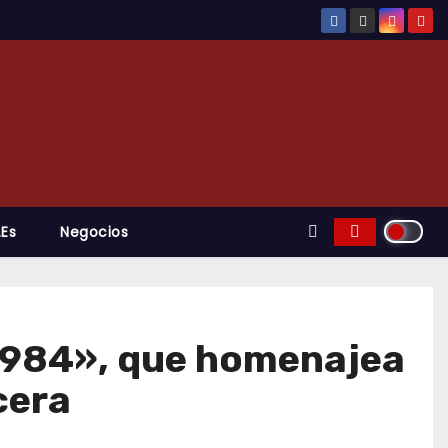
.es
Negocios
1984», que homenajea
cera