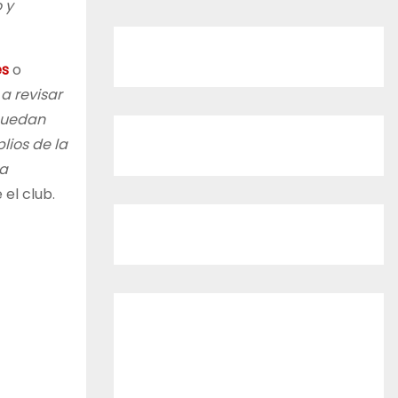
 y
es
o
a revisar
 puedan
lios de la
ma
 el club.