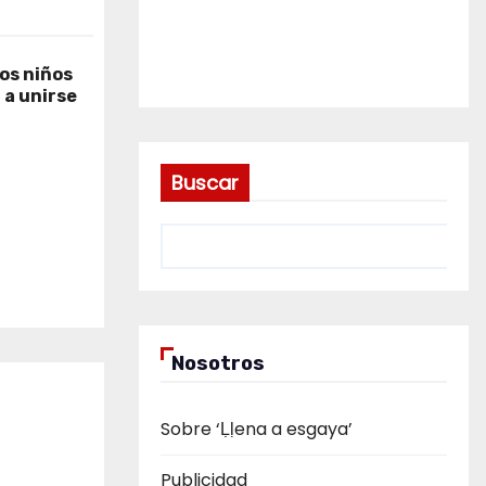
los niños
 a unirse
Buscar
Nosotros
Sobre ‘Ḷḷena a esgaya’
Publicidad