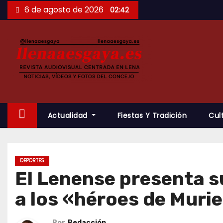
Saltar
6 de agosto de 2026
02:42
al
contenido
Actualidad
Fiestas Y Tradición
Cul
DEPORTES
El Lenense presenta 
a los «héroes de Muri
Por
Redacción