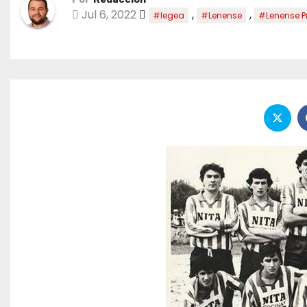
Jul 6, 2022
,
,
#legea
#Lenense
#Lenense P