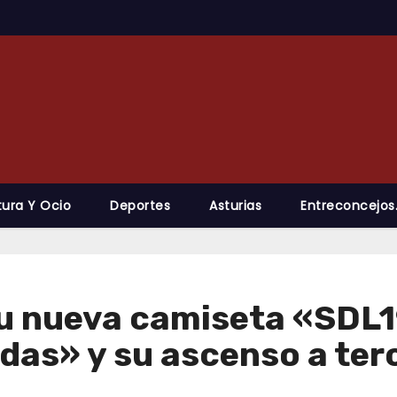
tura Y Ocio
Deportes
Asturias
Entreconcejos
su nueva camiseta «SDL
edas» y su ascenso a ter