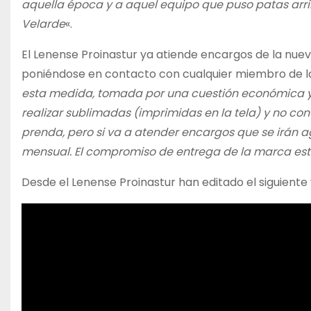
aquella época y a aquel equipo que puso patas arr
Velarde
«.
El Lenense Proinastur ya atiende encargos de la nuev
poniéndose en contacto con cualquier miembro de la j
esta medida, tomada por una cuestión económica y 
realizar sublimadas (imprimidas en la tela) y no con 
prenda, pero si va a atender encargos que se irán ag
mensual. El compromiso de entrega de la marca está
Desde el Lenense Proinastur han editado el siguiente