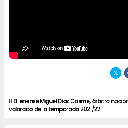
El lenense Miguel Díaz Cosme, árbitro naci
Navegación
valorado de la temporada 2021/22
de
entradas