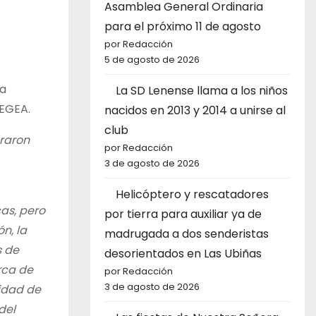
Asamblea General Ordinaria
para el próximo 11 de agosto
por Redacción
5 de agosto de 2026
va
La SD Lenense llama a los niños
LEGEA.
nacidos en 2013 y 2014 a unirse al
club
graron
por Redacción
3 de agosto de 2026
Helicóptero y rescatadores
as, pero
por tierra para auxiliar ya de
n, la
madrugada a dos senderistas
s de
desorientados en Las Ubiñas
rca de
por Redacción
3 de agosto de 2026
cidad de
del