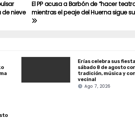
ulsar
El PP acusa a Barbón de “hacer teatr
 de nieve
mientras el peaje del Huerna sigue s
Erías celebra sus fiest
zo
sábado 8 de agosto co
ama
tradición, música y co
vecinal
Ago 7, 2026
osto