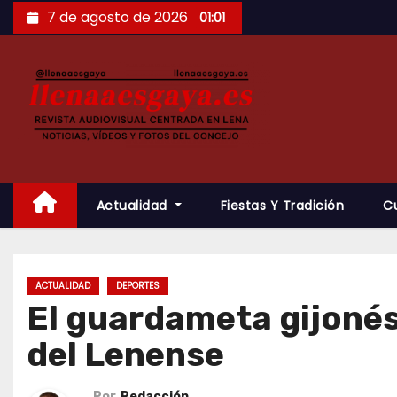
Saltar
7 de agosto de 2026
01:01
al
contenido
Actualidad
Fiestas Y Tradición
C
ACTUALIDAD
DEPORTES
El guardameta gijonés
del Lenense
Por
Redacción