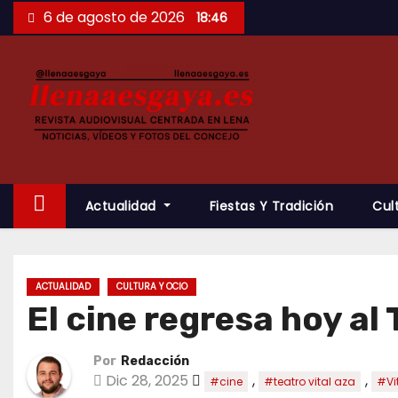
Saltar
6 de agosto de 2026
18:46
al
contenido
Actualidad
Fiestas Y Tradición
Cul
ACTUALIDAD
CULTURA Y OCIO
El cine regresa hoy al 
Por
Redacción
Dic 28, 2025
,
,
#cine
#teatro vital aza
#Vi