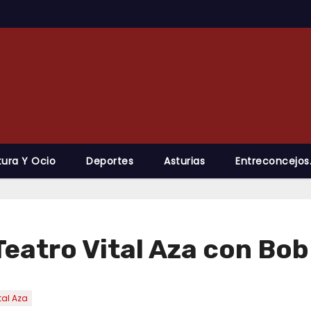
tura Y Ocio
Deportes
Asturias
Entreconcejos
Teatro Vital Aza con Bob
tal Aza