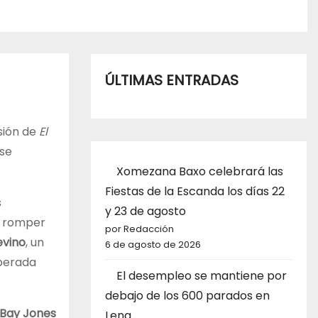
ÚLTIMAS ENTRADAS
sión de
El
se
Xomezana Baxo celebrará las
Fiestas de la Escanda los días 22
s
y 23 de agosto
as romper
por Redacción
evino
, un
6 de agosto de 2026
sperada
El desempleo se mantiene por
debajo de los 600 parados en
 Bay Jones
Lena