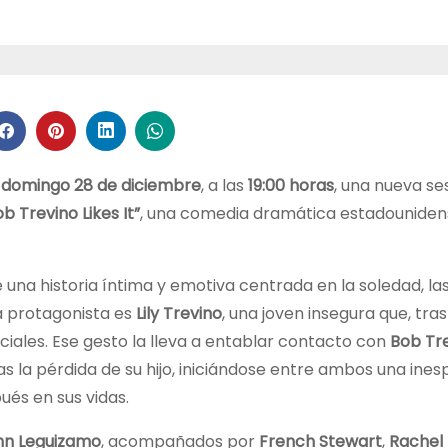
, domingo 28 de diciembre
, a las
19:00 horas
, una nueva se
ob Trevino Likes It”
, una comedia dramática estadouniden
e una historia íntima y emotiva centrada en la soledad, la
a protagonista es
Lily Trevino
, una joven insegura que, tr
ciales. Ese gesto la lleva a entablar contacto con
Bob Tr
 la pérdida de su hijo, iniciándose entre ambos una ine
és en sus vidas.
hn Leguizamo
, acompañados por
French Stewart
,
Rachel