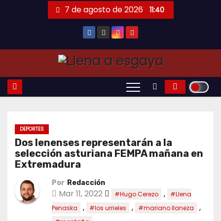
Saltar
7 de agosto de 2026
11:40
al
contenido
DEPORTES
Dos lenenses representarán a la
selección asturiana FEMPA mañana en
Extremadura
Por
Redacción
Mar 11, 2022
,
#Hugo Cerezo
#Llena
,
,
,
Penaska
#los urrieles
#mariano llaneza