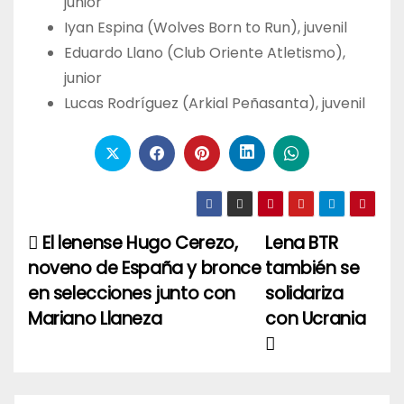
junior
Iyan Espina (Wolves Born to Run), juvenil
Eduardo Llano (Club Oriente Atletismo),
junior
Lucas Rodríguez (Arkial Peñasanta), juvenil
El lenense Hugo Cerezo,
Lena BTR
Navegación
noveno de España y bronce
también se
de
en selecciones junto con
solidariza
entradas
Mariano Llaneza
con Ucrania