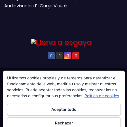
Audiovisuales El Guaje Visuals.
Utilizamos cookies propias y de terceros para garantizar el
© Copyright 2024. Todos los derechos reservados.
funcionamiento de la web, medir su uso y mejorar nuestros
Web gestionada por Producciones Audiovisuales El
servicios. Puede aceptar todas las cookies, rechazar las no
Guaje Visuals.
necesarias o configurar sus preferencias.
Política de cookies
Sobre ‘Ḷḷena a esgaya’
Publicidad
Contacto
Aceptar todo
Política de privacidad
Política de cookies
Rechazar
Más información sobre las cookies