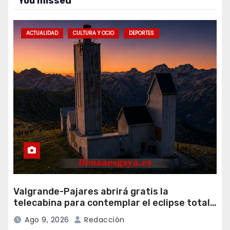
You missed
ACTUALIDAD
CULTURA Y OCIO
DEPORTES
Valgrande-Pajares abrirá gratis la
telecabina para contemplar el eclipse total
desde Cuitunigru
Ago 9, 2026
Redacción