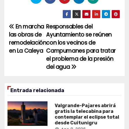
En marcha
Responsables del
Navegación
las obras de
Ayuntamiento se reúnen
de
remodelación
con los vecinos de
entradas
en La Caleya
Campumanes para tratar
el problema de la presión
del agua
Entrada relacionada
Valgrande-Pajares abrirá
gratis la telecabina para
contemplar el eclipse total
desde Cuitunigru