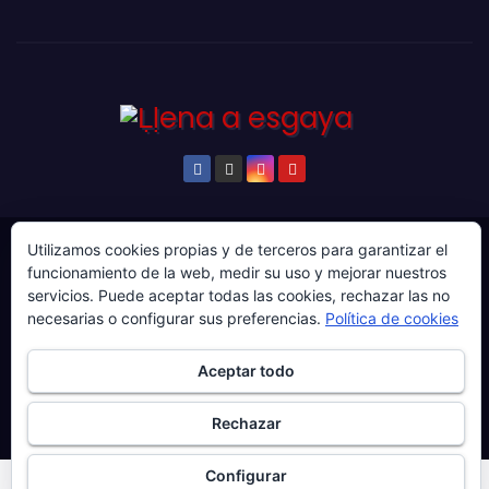
Utilizamos cookies propias y de terceros para garantizar el
© Copyright 2024. Todos los derechos reservados.
funcionamiento de la web, medir su uso y mejorar nuestros
Web gestionada por Producciones Audiovisuales El
servicios. Puede aceptar todas las cookies, rechazar las no
Guaje Visuals.
necesarias o configurar sus preferencias.
Política de cookies
Sobre ‘Ḷḷena a esgaya’
Publicidad
Contacto
Aceptar todo
Política de privacidad
Política de cookies
Rechazar
Más información sobre las cookies
Configurar