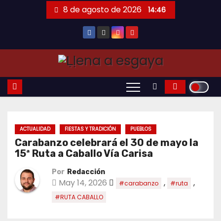
Saltar
8 de agosto de 2026
14:46
al
contenido
ACTUALIDAD
FIESTAS Y TRADICIÓN
PUEBLOS
Carabanzo celebrará el 30 de mayo la
15ª Ruta a Caballo Vía Carisa
Por
Redacción
May 14, 2026
,
,
#carabanzo
#ruta
#RUTA CABALLO