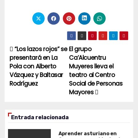
“Los lazos rojos” se
El grupo
Navegación
presentará en La
Ca’Alcuentru
de
Pola con Alberto
Muyeres lleva el
entradas
Vázquez y Baltasar
teatro al Centro
Rodríguez
Social de Personas
Mayores
Entrada relacionada
Aprender asturiano en