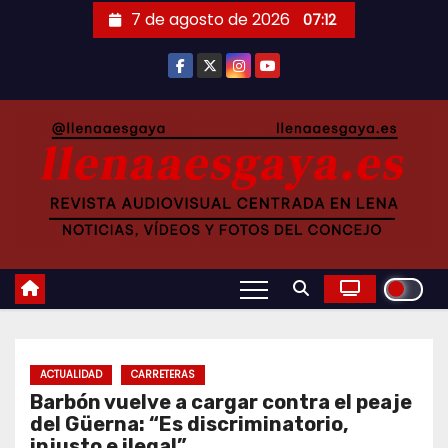
Saltar
7 de agosto de 2026
07:12
al
contenido
ACTUALIDAD
CARRETERAS
Barbón vuelve a cargar contra el peaje
del Güerna: “Es discriminatorio,
injusto e ilegal”