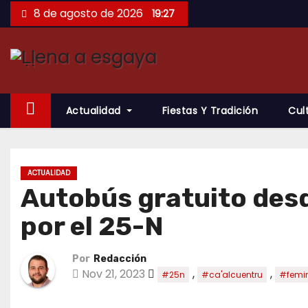
Saltar
8 de agosto de 2026
19:27
al
contenido
Actualidad
Fiestas Y Tradición
Cul
ACTUALIDAD
Autobús gratuito desd
por el 25-N
Por
Redacción
Nov 21, 2023
,
,
#25n
#ca'alcuentru
#femi