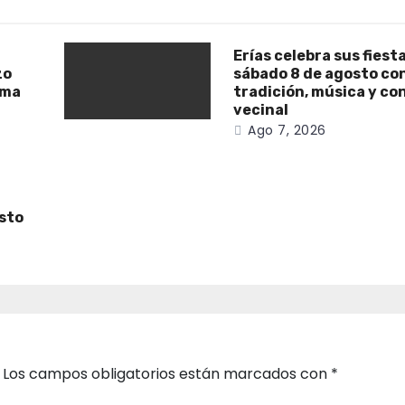
Erías celebra sus fiest
zo
sábado 8 de agosto co
ama
tradición, música y co
vecinal
Ago 7, 2026
osto
Los campos obligatorios están marcados con
*