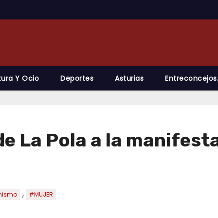
tura Y Ocio
Deportes
Asturias
Entreconcejos
e La Pola a la manifesta
,
nismo
#MUJER