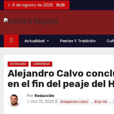
Saltar
8 de agosto de 2026
16:29
al
contenido
Actualidad
Fiestas Y Tradición
Cul
ACTUALIDAD
CARRETERAS
Alejandro Calvo concl
en el fin del peaje del
Por
Redacción
Oct 15, 2025
,
,
#alejandro calvo
#ap-66