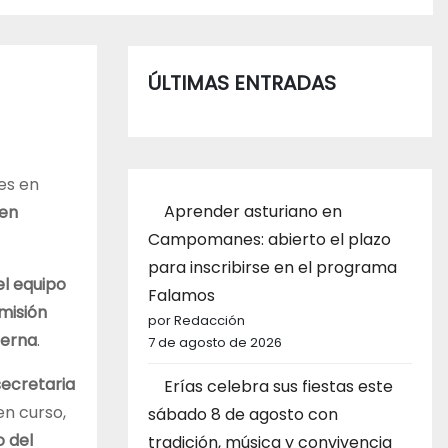
ÚLTIMAS ENTRADAS
es en
Aprender asturiano en
 en
Campomanes: abierto el plazo
para inscribirse en el programa
l equipo
Falamos
misión
por Redacción
uerna
.
7 de agosto de 2026
secretaria
Erías celebra sus fiestas este
en curso,
sábado 8 de agosto con
o del
tradición, música y convivencia