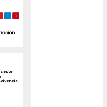
tración
as este
n
nvivencia