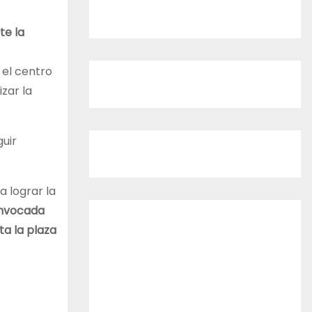
te la
el centro
zar la
uir
 lograr la
onvocada
a la plaza