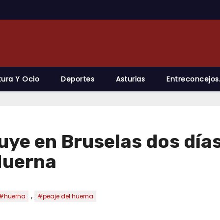
tura Y Ocio
Deportes
Asturias
Entreconcejos
uye en Bruselas dos día
 Huerna
,
#huerna
#peaje del huerna