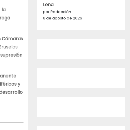
Lena
 la
por Redacción
rroga
6 de agosto de 2026
as Cámaras
Bruselas.
e
supresión
manente
féricas y
 desarrollo