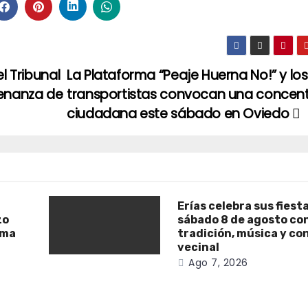
l Tribunal
La Plataforma “Peaje Huerna No!” y los
denanza de
transportistas convocan una concen
ciudadana este sábado en Oviedo
Erías celebra sus fiest
zo
sábado 8 de agosto co
ama
tradición, música y co
vecinal
Ago 7, 2026