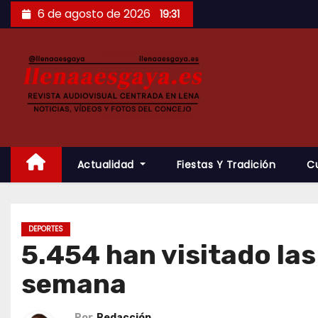
Saltar
6 de agosto de 2026
19:31
al
contenido
Actualidad
Fiestas Y Tradición
C
DEPORTES
5.454 han visitado las
semana
Por
Redacción