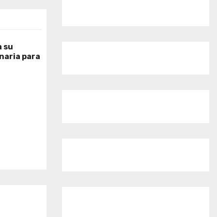
 su
naria para
o