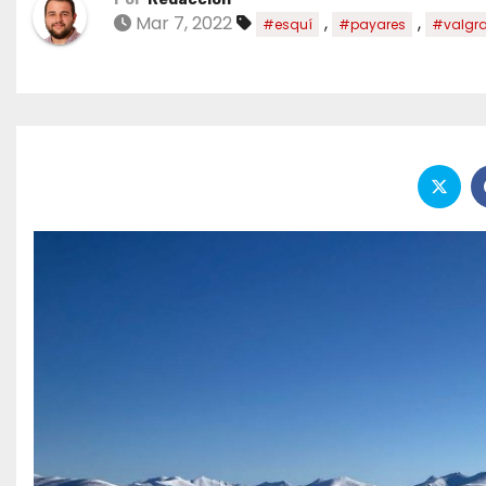
Mar 7, 2022
,
,
#esquí
#payares
#valgr