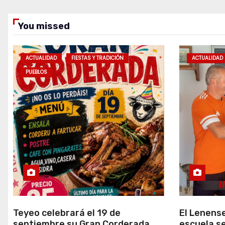
You missed
ACTUALIDAD
FIESTAS Y TRADICIÓN
ACTUALIDAD
PUEBLOS
Teyeo celebrará el 19 de
El Lenense
septiembre su Gran Corderada
escuela se