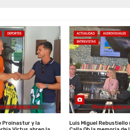
DEPORTES
ACTUALIDAD
AUDIOVISUALES
ENTREVISTAS
 Proinastur y la
Luis Miguel Rebustiello 
rbia Virtus abren la
Calla Oh la memoria de 