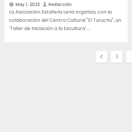
May 1, 2022
Redacción
La Asociación Estaferia Lena organiza, con la
colaboración del Centro Cultural "El Turuchu", un
'Taller de Iniciación a la Escultura'.…
Paginac
1
de
entrada