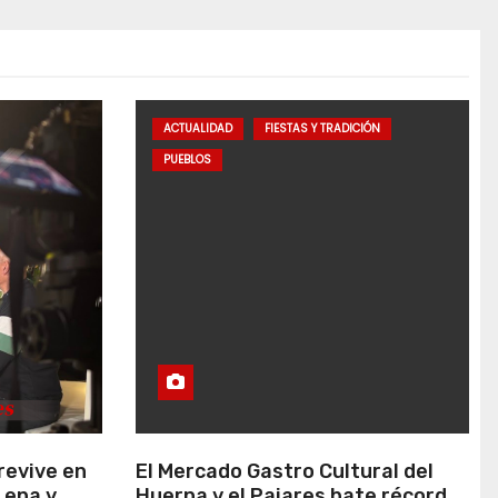
ACTUALIDAD
FIESTAS Y TRADICIÓN
PUEBLOS
revive en
El Mercado Gastro Cultural del
Lena y
Huerna y el Pajares bate récords