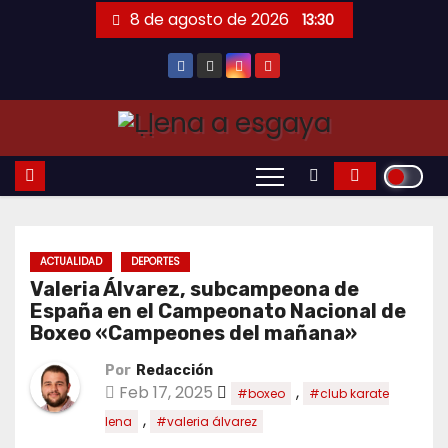
Saltar
8 de agosto de 2026
13:30
al
contenido
ACTUALIDAD
DEPORTES
Valeria Álvarez, subcampeona de
España en el Campeonato Nacional de
Boxeo «Campeones del mañana»
Por
Redacción
Feb 17, 2025
,
#boxeo
#club karate
,
lena
#valeria álvarez