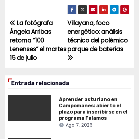
La fotógrafa
Villayana, foco
Navegación
Ángela Arribas
energético: análisis
de
retoma “100
técnico del polémico
entradas
Lenenses” el martes
parque de baterías
15 de julio
Entrada relacionada
Aprender asturiano en
Campomanes: abierto el
plazo para inscribirse en el
programa Falamos
Ago 7, 2026