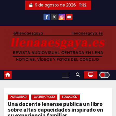
Saltar
9 de agosto de 2026
11:32
al
contenido
ACTUALIDAD
CULTURA Y OCIO
EDUCACIÓN
Una docente lenense publica un libro
sobre altas capacidades inspirado en
su experiencia familiar