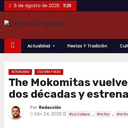
Saltar
8 de agosto de 2026
11:28
al
contenido
Actualidad
Fiestas Y Tradición
Cul
ACTUALIDAD
CULTURA Y OCIO
The Mokomitas vuelve
dos décadas y estrena
Por
Redacción
Abr 24, 2025
,
,
#La Caleya
#la flor
#la fl