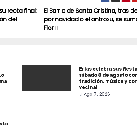
u recta final:
El Barrio de Santa Cristina, tras 
ión del
por navidad o el antroxu, se sum
Flor
Erías celebra sus fiest
zo
sábado 8 de agosto co
ama
tradición, música y co
vecinal
Ago 7, 2026
osto