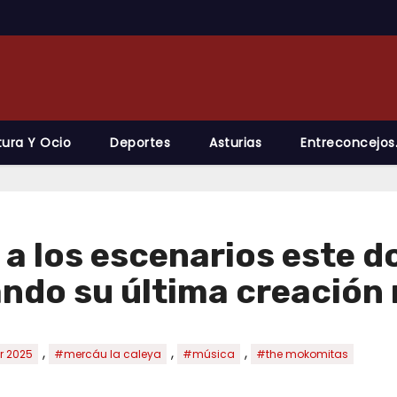
tura Y Ocio
Deportes
Asturias
Entreconcejos
 a los escenarios este 
ndo su última creación
,
,
,
or 2025
#mercáu la caleya
#música
#the mokomitas