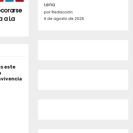
Lena
decorarse
por Redacción
a a La
6 de agosto de 2026
as este
n
nvivencia