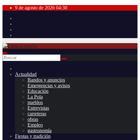
Saltar
9 de agosto de 2026
04:30
al
contenido
Actualidad
Bandos y anuncios
Emergencias y avisos
Educación
La Pola
pueblos
Entrevistas
carreteras
obras
Empleo
gastronomía
Fiestas y tradición