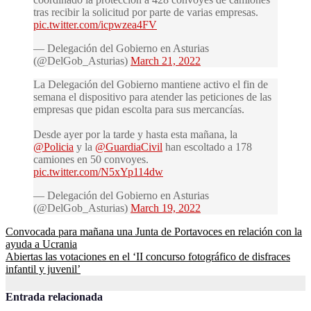
tras recibir la solicitud por parte de varias empresas.
pic.twitter.com/icpwzea4FV
— Delegación del Gobierno en Asturias
(@DelGob_Asturias)
March 21, 2022
La Delegación del Gobierno mantiene activo el fin de
semana el dispositivo para atender las peticiones de las
empresas que pidan escolta para sus mercancías.
Desde ayer por la tarde y hasta esta mañana, la
@Policia
y la
@GuardiaCivil
han escoltado a 178
camiones en 50 convoyes.
pic.twitter.com/N5xYp114dw
— Delegación del Gobierno en Asturias
(@DelGob_Asturias)
March 19, 2022
Navegación
Convocada para mañana una Junta de Portavoces en relación con la
ayuda a Ucrania
de
Abiertas las votaciones en el ‘II concurso fotográfico de disfraces
entradas
infantil y juvenil’
Entrada relacionada