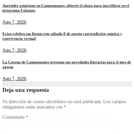
Aprender asturiano en Campomanes: abierto el plazo para inscribirse en el
programa Falamos
Ago 7, 2026
Erías celebra sus fiestas este sábado 8 de agosto con tradición, música y
convivencia vecinal
Ago 7, 2026
La Casona de Campomanes presenta sus novedades literarias para el mes de
agosto
Ago 7, 2026
Deja una respuesta
Tu dirección de correo electrónico no será publicada.
Los campos
obligatorios están marcados con
*
Comentario
*