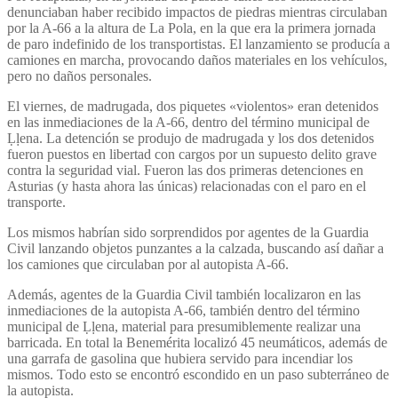
denunciaban haber recibido impactos de piedras mientras circulaban
por la A-66 a la altura de La Pola, en la que era la primera jornada
de paro indefinido de los transportistas. El lanzamiento se producía a
camiones en marcha, provocando daños materiales en los vehículos,
pero no daños personales.
El viernes, de madrugada, dos piquetes «violentos» eran detenidos
en las inmediaciones de la A-66, dentro del término municipal de
Ḷḷena. La detención se produjo de madrugada y los dos detenidos
fueron puestos en libertad con cargos por un supuesto delito grave
contra la seguridad vial. Fueron las dos primeras detenciones en
Asturias (y hasta ahora las únicas) relacionadas con el paro en el
transporte.
Los mismos habrían sido sorprendidos por agentes de la Guardia
Civil lanzando objetos punzantes a la calzada, buscando así dañar a
los camiones que circulaban por al autopista A-66.
Además, agentes de la Guardia Civil también localizaron en las
inmediaciones de la autopista A-66, también dentro del término
municipal de Ḷḷena, material para presumiblemente realizar una
barricada. En total la Benemérita localizó 45 neumáticos, además de
una garrafa de gasolina que hubiera servido para incendiar los
mismos. Todo esto se encontró escondido en un paso subterráneo de
la autopista.