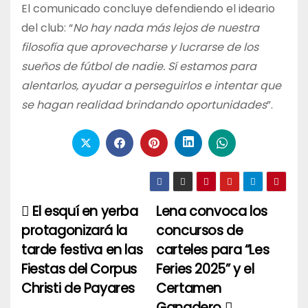
El comunicado concluye defendiendo el ideario
del club: “
No hay nada más lejos de nuestra
filosofía que aprovecharse y lucrarse de los
sueños de fútbol de nadie. Sí estamos para
alentarlos, ayudar a perseguirlos e intentar que
se hagan realidad brindando oportunidades
”.
El esquí en yerba
Lena convoca los
Navegación
protagonizará la
concursos de
de
tarde festiva en las
carteles para “Les
entradas
Fiestas del Corpus
Feries 2025” y el
Christi de Payares
Certamen
Ganadero