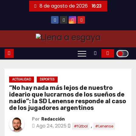
Saltar
8 de agosto de 2026
16:23
al
contenido
ACTUALIDAD
DEPORTES
“No hay nada más lejos de nuestro
ideario que lucrarnos de los sueños de
nadie”: la SD Lenense responde al caso
de los jugadores argentinos
Por
Redacción
Ago 24, 2025
,
#fútbol
#Lenense