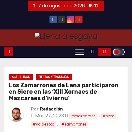
Saltar
7 de agosto de 2026
18:02
al
contenido
ACTUALIDAD
FIESTAS Y TRADICIÓN
Los Zamarrones de Lena participaron
en Siero en las ‘XIII Xornaes de
Mazcaraes d’iviernu’
Por
Redacción
Mar 27, 2023
,
,
#mazcaraes
#siero
,
#valdesoto
#zamarrones