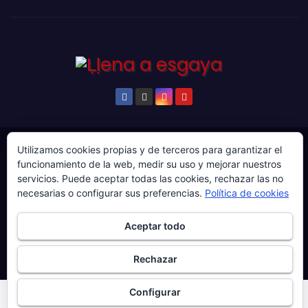
Utilizamos cookies propias y de terceros para garantizar el
© Copyright 2024. Todos los derechos reservados.
funcionamiento de la web, medir su uso y mejorar nuestros
Web gestionada por Producciones Audiovisuales El
servicios. Puede aceptar todas las cookies, rechazar las no
Guaje Visuals.
necesarias o configurar sus preferencias.
Política de cookies
Sobre ‘Ḷḷena a esgaya’
Publicidad
Contacto
Aceptar todo
Política de privacidad
Política de cookies
Rechazar
Más información sobre las cookies
Configurar