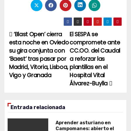
‘Blast Open’ cierra
El SESPA se
Navegación
esta noche en Oviedo
compromete ante
de
su gira conjunta con
CC.OO. del Caudal
entradas
‘Baest’ tras pasar por
a reforzar las
Madrid, Vitoria, Lisboa,
plantillas en el
Vigo y Granada
Hospital Vital
Álvarez-Buylla
Entrada relacionada
Aprender asturiano en
Campomanes: abierto el