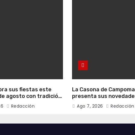
bra sus fiestas este
La Casona de Campom
e agosto con tradición,
presenta sus novedade
onvivencia vecinal
literarias para el mes 
26
Redacción
Ago 7, 2026
Redacción