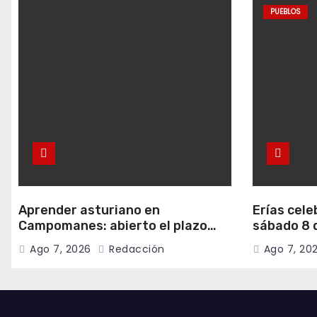
PUEBLOS
Aprender asturiano en
Erías cele
Campomanes: abierto el plazo
sábado 8 d
para inscribirse en el programa
música y c
Ago 7, 2026
Redacción
Ago 7, 20
Falamos