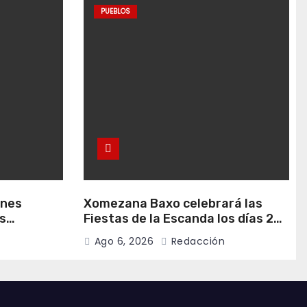
PUEBLOS
anes
Xomezana Baxo celebrará las
s
Fiestas de la Escanda los días 22
de agosto
y 23 de agosto
Ago 6, 2026
Redacción