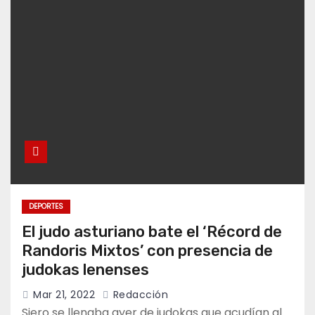
DEPORTES
El judo asturiano bate el ‘Récord de
Randoris Mixtos’ con presencia de
judokas lenenses
Mar 21, 2022
Redacción
Siero se llenaba ayer de judokas que acudían al