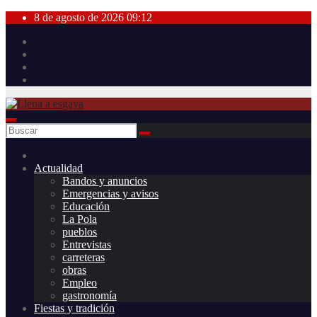
Saltar
8 de agosto de 2026
09:12
al
contenido
Actualidad
Bandos y anuncios
Emergencias y avisos
Educación
La Pola
pueblos
Entrevistas
carreteras
obras
Empleo
gastronomía
Fiestas y tradición