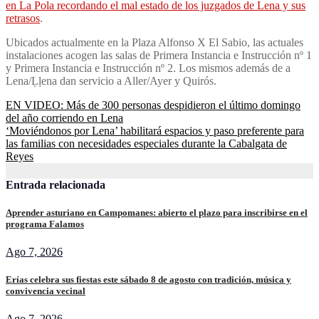
en La Pola recordando el mal estado de los juzgados de Lena y sus
retrasos
.
Ubicados actualmente en la Plaza Alfonso X El Sabio, las actuales
instalaciones acogen las salas de Primera Instancia e Instrucción nº 1
y Primera Instancia e Instrucción nº 2. Los mismos además de a
Lena/Ḷḷena dan servicio a Aller/Ayer y Quirós.
Navegación
EN VIDEO: Más de 300 personas despidieron el último domingo
del año corriendo en Lena
de
‘Moviéndonos por Lena’ habilitará espacios y paso preferente para
entradas
las familias con necesidades especiales durante la Cabalgata de
Reyes
Entrada relacionada
Aprender asturiano en Campomanes: abierto el plazo para inscribirse en el
programa Falamos
Ago 7, 2026
Erías celebra sus fiestas este sábado 8 de agosto con tradición, música y
convivencia vecinal
Ago 7, 2026