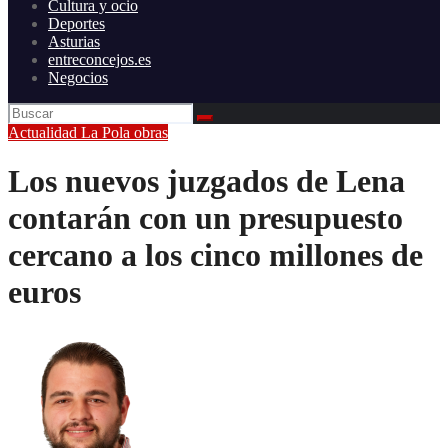
Cultura y ocio
Deportes
Asturias
entreconcejos.es
Negocios
Actualidad
La Pola
obras
Los nuevos juzgados de Lena
contarán con un presupuesto
cercano a los cinco millones de
euros