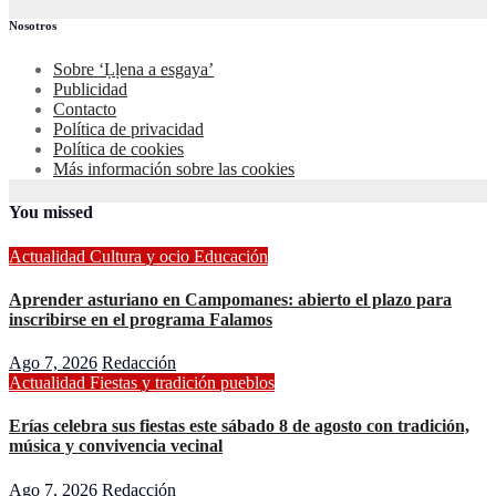
Nosotros
Sobre ‘Ḷḷena a esgaya’
Publicidad
Contacto
Política de privacidad
Política de cookies
Más información sobre las cookies
You missed
Actualidad
Cultura y ocio
Educación
Aprender asturiano en Campomanes: abierto el plazo para
inscribirse en el programa Falamos
Ago 7, 2026
Redacción
Actualidad
Fiestas y tradición
pueblos
Erías celebra sus fiestas este sábado 8 de agosto con tradición,
música y convivencia vecinal
Ago 7, 2026
Redacción