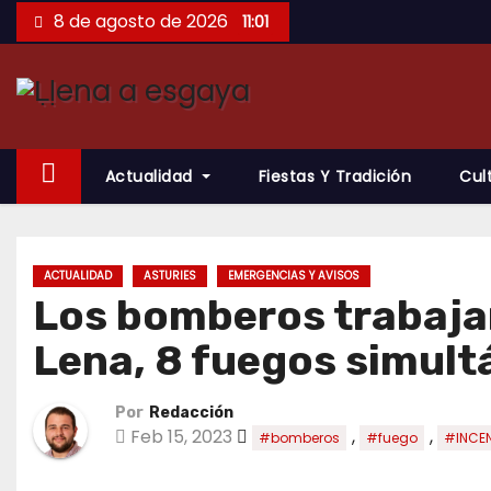
Saltar
8 de agosto de 2026
11:01
al
contenido
Actualidad
Fiestas Y Tradición
Cul
ACTUALIDAD
ASTURIES
EMERGENCIAS Y AVISOS
Los bomberos trabajan
Lena, 8 fuegos simultá
Por
Redacción
Feb 15, 2023
,
,
#bomberos
#fuego
#INCE