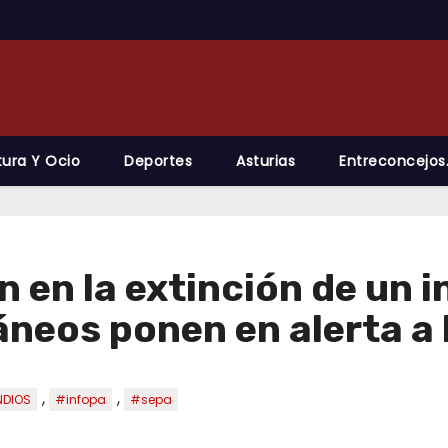
tura Y Ocio
Deportes
Asturias
Entreconcejos
 en la extinción de un i
neos ponen en alerta a 
,
,
NDIOS
#infopa
#sepa