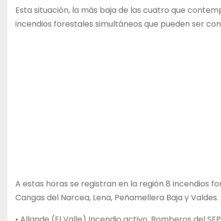
Esta situación, la más baja de las cuatro que contemp
incendios forestales simultáneos que pueden ser cont
A estas horas se registran en la región 8 incendios fo
Cangas del Narcea, Lena, Peñamellera Baja y Valdes. (
• Allande (El Valle) Incendio activo. Bomberos del SE