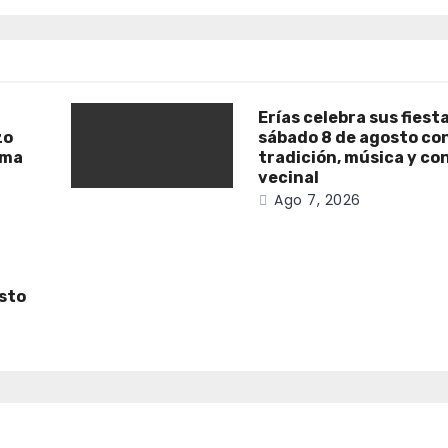
Erías celebra sus fiest
zo
sábado 8 de agosto co
ama
tradición, música y co
vecinal
Ago 7, 2026
osto