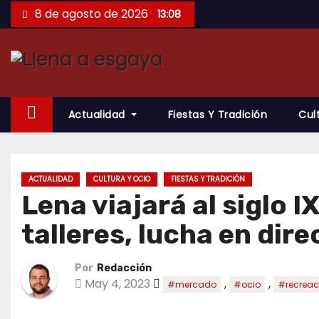
Saltar
8 de agosto de 2026
13:08
al
contenido
Actualidad
Fiestas Y Tradición
Cul
ACTUALIDAD
CULTURA Y OCIO
FIESTAS Y TRADICIÓN
Lena viajará al siglo 
talleres, lucha en dir
Por
Redacción
May 4, 2023
,
,
#mercado
#ocio
#recreac