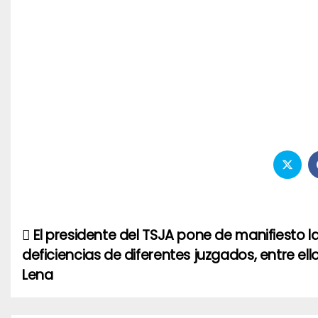
El presidente del TSJA pone de manifiesto l
Navegación
deficiencias de diferentes juzgados, entre ell
de
Lena
entradas