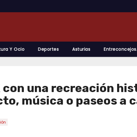
tura Y Ocio
Deportes
Asturias
Entreconcejos
IX con una recreación hi
ecto, música o paseos a 
ión