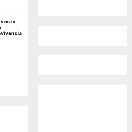
as este
n
nvivencia