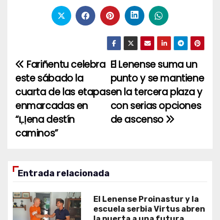
Fariñentu celebra
El Lenense suma un
Navegación
este sábado la
punto y se mantiene
de
cuarta de las etapas
en la tercera plaza y
entradas
enmarcadas en
con serias opciones
“Ḷḷena destín
de ascenso
caminos”
Entrada relacionada
El Lenense Proinastur y la
escuela serbia Virtus abren
la puerta a una futura