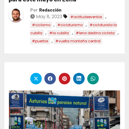
Por
Redacción
May 8, 2023
,
#actitudeeventos
,
,
#ciclismo
#cicloturismo
#cicloturista la
,
,
,
cubilla
#la cubilla
#lena destino ciclista
,
#puertos
#vuelta montaña central