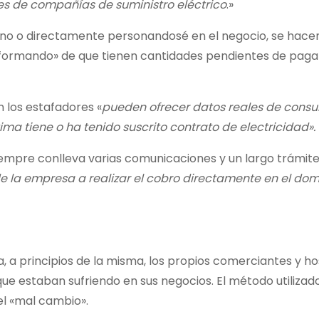
es de compañías de suministro eléctrico
.»
fono o directamente personandosé en el negocio, se hace
formando» de que tienen cantidades pendientes de pagar
n los estafadores «
pueden ofrecer datos reales de consu
tima tiene o ha tenido suscrito contrato de electricidad».
empre conlleva varias comunicaciones y un largo trámite,
 la empresa a realizar el cobro directamente en el domi
 a principios de la misma, los propios comerciantes y ho
ue estaban sufriendo en sus negocios. El método utilizado
el «mal cambio».