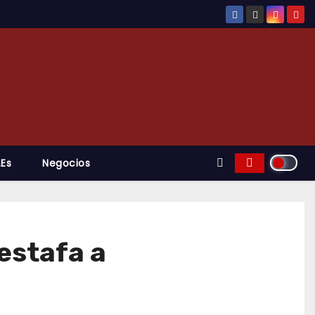
.es
Negocios
 estafa a