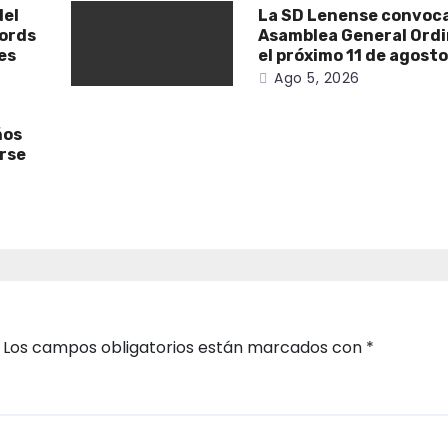
del
La SD Lenense convoca
cords
Asamblea General Ordi
es
el próximo 11 de agost
Ago 5, 2026
ños
irse
Los campos obligatorios están marcados con
*