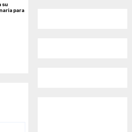
 su
naria para
o