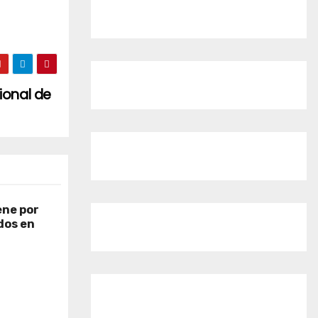
ional de
ene por
dos en