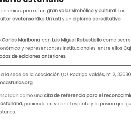
conómica, pero sí un
gran valor simbólico y cultural
. Los
ultor ovetense Kiko Urrusti
y un
diploma acreditativo
.
o Carlos Maribona
, con
Luis Miguel Rebustiello
como secret
nómico y representantes institucionales, entre ellos
Caj
ados de ediciones anteriores
.
 la sede de la Asociación (C/ Rodrigo Valdés, nº 2, 33630
casturias.org
.
nsolidan como una
cita de referencia para el reconocimi
 asturiana
, poniendo en valor el espíritu y la pasión que g
turias.