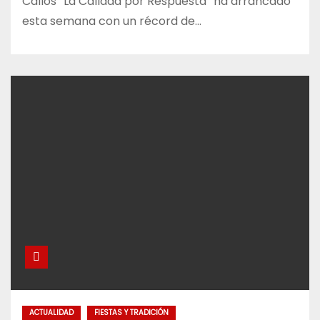
Callos “La Callada por Respuesta” ha arrancado
esta semana con un récord de…
ACTUALIDAD
FIESTAS Y TRADICIÓN