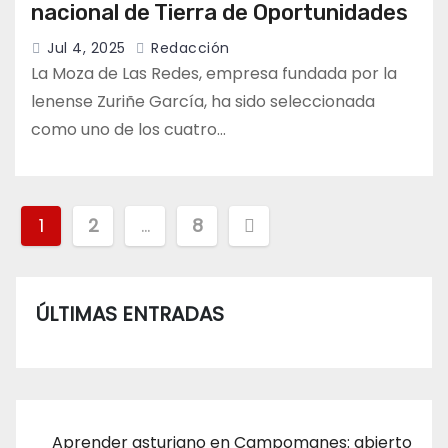
nacional de Tierra de Oportunidades
Jul 4, 2025
Redacción
La Moza de Las Redes, empresa fundada por la
lenense Zuriñe García, ha sido seleccionada
como uno de los cuatro…
Paginación
1
2
…
8
de
entradas
ÚLTIMAS ENTRADAS
Aprender asturiano en Campomanes: abierto