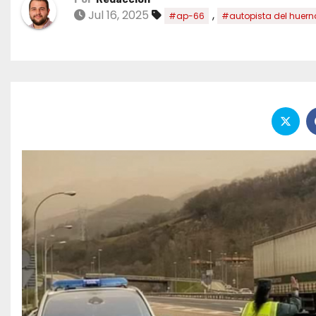
Jul 16, 2025
,
#ap-66
#autopista del huern