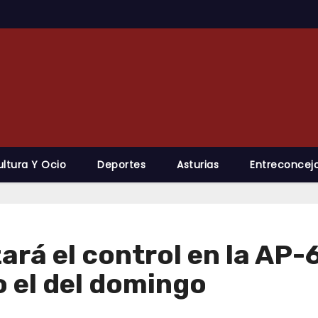
ultura Y Ocio
Deportes
Asturias
Entreconcejo
zará el control en la AP-
 el del domingo