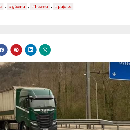
,
,
,
a
#güerna
#huerna
#pajares