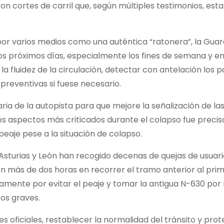
con cortes de carril que, según múltiples testimonios, es
 por varios medios como una auténtica “ratonera”, la Guard
os próximos días, especialmente los fines de semana y en
la fluidez de la circulación, detectar con antelación los p
preventivas si fuese necesario.
a de la autopista para que mejore la señalización de las
los aspectos más criticados durante el colapso fue preci
 peaje pese a la situación de colapso.
 Asturias y León han recogido decenas de quejas de usuar
n más de dos horas en recorrer el tramo anterior al prim
amente por evitar el peaje y tomar la antigua N-630 por 
os graves.
es oficiales, restablecer la normalidad del tránsito y prot