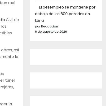
taban mal
El desempleo se mantiene por
debajo de los 600 parados en
ia Civil de
Lena
 los
por Redacción
6 de agosto de 2026
osibles
 obras, así
samente la
ios
er túnel
Pajares,
eger la