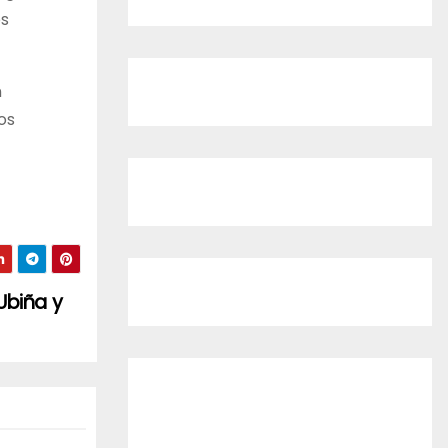
os
n
os
Ubiña y