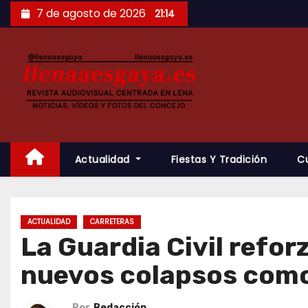
Saltar
7 de agosto de 2026
21:14
al
contenido
Actualidad
Fiestas Y Tradición
C
ACTUALIDAD
CARRETERAS
La Guardia Civil refor
nuevos colapsos como
Por
Redacción