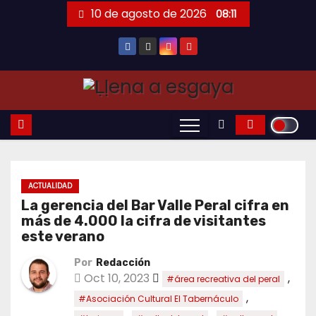
Saltar
10 de agosto de 2026
08:11
al
contenido
ACTUALIDAD
La gerencia del Bar Valle Peral cifra en
más de 4.000 la cifra de visitantes
este verano
Por
Redacción
Oct 10, 2023
,
#área recreativa del peral
,
#Asociación Cultural El Tabernáculo