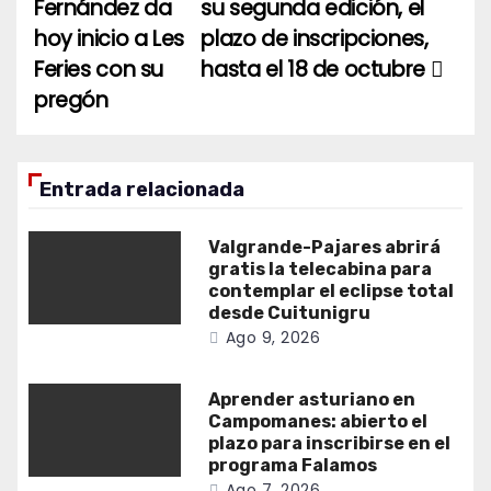
Fernández da
su segunda edición, el
entradas
hoy inicio a Les
plazo de inscripciones,
Feries con su
hasta el 18 de octubre
pregón
Entrada relacionada
Valgrande-Pajares abrirá
gratis la telecabina para
contemplar el eclipse total
desde Cuitunigru
Ago 9, 2026
Aprender asturiano en
Campomanes: abierto el
plazo para inscribirse en el
programa Falamos
Ago 7, 2026