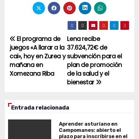
El programa de
Lena recibe
Navegación
juegos «A llarar a la
37.624,72€ de
de
cai», hoy en Zurea y
subvención para el
entradas
mañana en
plan de promoción
Xomezana Riba
de la salud y el
bienestar
Entrada relacionada
Aprender asturiano en
Campomanes: abierto el
plazo para inscribirse en el