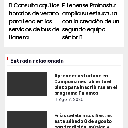
Consulta aquí los
El Lenense Proinastur
Navegación
horarios de verano
amplía su estructura
de
para Lena en los
con la creación de un
entradas
servicios de bus de
segundo equipo
Llaneza
sénior
Entrada relacionada
Aprender asturiano en
Campomanes: abierto el
plazo para inscribirse en el
programa Falamos
Ago 7, 2026
Erías celebra sus fiestas
este sábado 8 de agosto
con tradición, música y