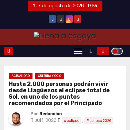
Saltar
7 de agosto de 2026
17:55
al
contenido
ACTUALIDAD
CULTURA Y OCIO
Hasta 2.000 personas podrán vivir
desde Llagüezos el eclipse total de
Sol, en uno de los puntos
recomendados por el Principado
Por
Redacción
Jul 1, 2026
,
#eclipse
#eclipse 2026