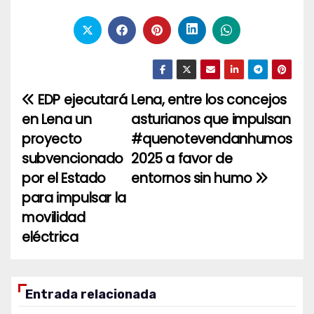
EDP ejecutará
Lena, entre los concejos
Navegación
en Lena un
asturianos que impulsan
de
proyecto
#quenotevendanhumos
entradas
subvencionado
2025 a favor de
por el Estado
entornos sin humo
para impulsar la
movilidad
eléctrica
Entrada relacionada