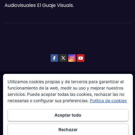
Audiovisuales El Guaje Visuals.
Utilizamos cookies propias y de terceros para garantizar el
© Copyright 2024. Todos los derechos reservados.
funcionamiento de la web, medir su uso y mejorar nuestros
Web gestionada por Producciones Audiovisuales El
servicios. Puede aceptar todas las cookies, rechazar las no
Guaje Visuals.
necesarias o configurar sus preferencias.
Política de cookies
Sobre ‘Ḷḷena a esgaya’
Publicidad
Contacto
Aceptar todo
Política de privacidad
Política de cookies
Rechazar
Más información sobre las cookies