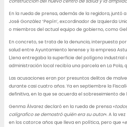
construcción del nuevo centro de salud y la ampliac
En la rueda de prensa, además de la regidora, juntó 
José González ‘Pepín’, excordinador de Izquierda Unida
o miembros del actual equipo de gobierno, como Gel
En concreto, se trata de la denuncia, interpuesta po
salud entre Ayuntamiento lenense y la empresa Astu
Ḷḷena entregaba la superficie del polígono industrial 
administración local recibía una parcela en La Pola, 
Las acusaciones eran por presuntos delitos de malver
durante casi cuatro años. Ya en septiembre la Fiscalí
definitiva, en la que se acuerda el sobreseimiento de 
Genma Álvarez declaró en la rueda de prensa «
todos
caligrafico se demostró quién era su autor
«. A la ve
en los catorce años que lleva en política, pero que «
e