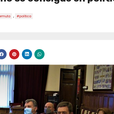
,
ermuta
#política