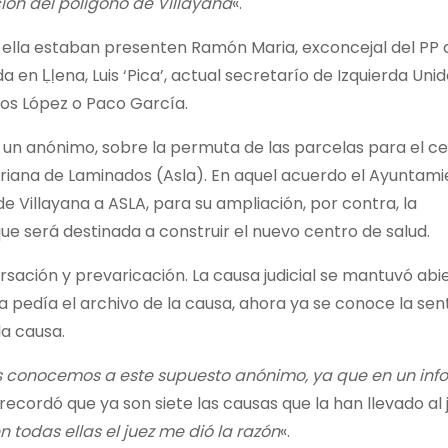
ión del poligono de Villayana
«.
a ella estaban presenten Ramón Maria, exconcejal del PP 
 en Ḷḷena, Luis ‘Pica’, actual secretarío de Izquierda Uni
os López o Paco García.
r un anónimo, sobre la permuta de las parcelas para el c
riana de Laminados (Asla). En aquel acuerdo el Ayuntami
de Villayana a ASLA, para su ampliación, por contra, la
que será destinada a construir el nuevo centro de salud.
sación y prevaricación. La causa judicial se mantuvó abi
a pedía el archivo de la causa, ahora ya se conoce la sen
la causa.
 conocemos a este supuesto anónimo, ya que en un inf
z recordó que ya son siete las causas que la han llevado al
n todas ellas el juez me dió la razón
«.