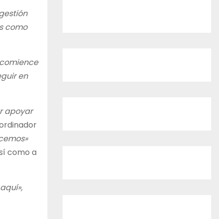
gestión
os como
e comience
eguir en
r apoyar
cordinador
ocemos»
así como a
aquí»,