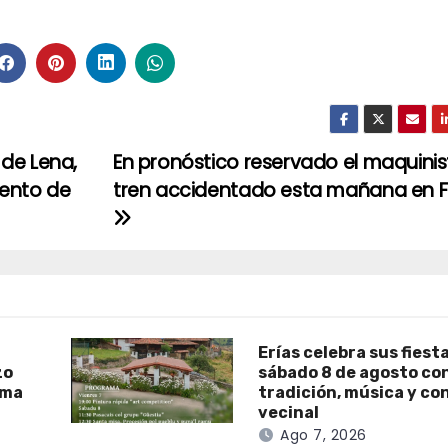
 de Lena,
En pronóstico reservado el maquinis
ento de
tren accidentado esta mañana en 
Erías celebra sus fiest
zo
sábado 8 de agosto co
ama
tradición, música y co
vecinal
Ago 7, 2026