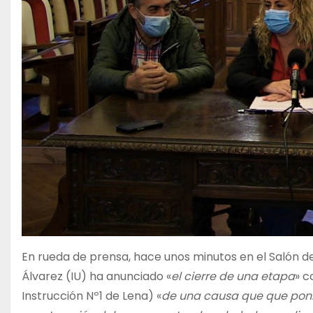
En rueda de prensa, hace unos minutos en el Salón d
Álvarez (IU) ha anunciado «
el cierre de una etapa
» c
Instrucción Nº1 de Lena) «
de una causa que que poní