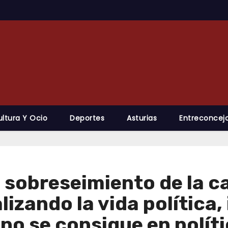
ultura Y Ocio
Deportes
Asturias
Entreconcejo
l sobreseimiento de la c
alizando la vida polític
 no se consigue en polít