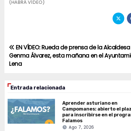
(HABRÁ VÍDEO)
EN VÍDEO: Rueda de prensa de la Alcaldesa
Navegación
Genma Álvarez, esta mañana en el Ayuntami
de
Lena
entradas
Entrada relacionada
Aprender asturiano en
Campomanes: abierto el pla
para inscribirse en el progr
Falamos
Ago 7, 2026