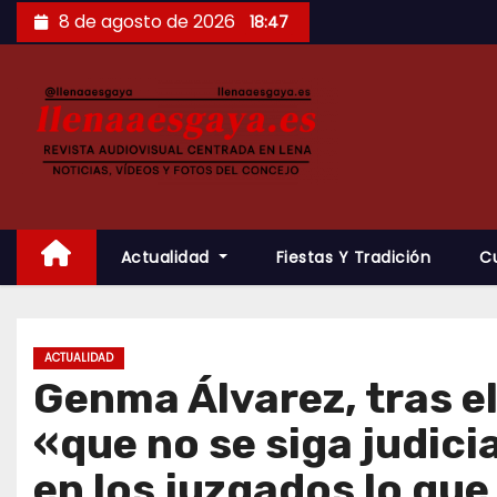
Saltar
8 de agosto de 2026
18:47
al
contenido
Actualidad
Fiestas Y Tradición
C
ACTUALIDAD
Genma Álvarez, tras e
«que no se siga judici
en los juzgados lo que