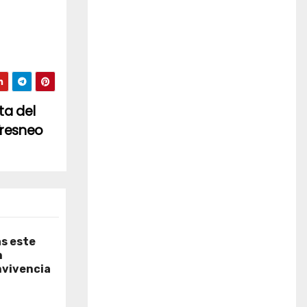
ta del
Fresneo
as este
n
nvivencia