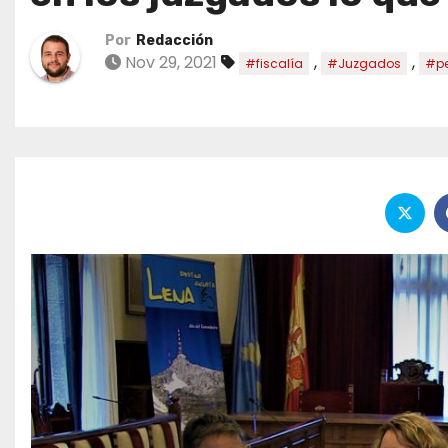
Por
Redacción
Nov 29, 2021
,
,
#fiscalía
#Juzgados
#p