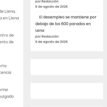
por Redacción
6 de agosto de 2026
de Ḷḷena,
El desempleo se mantiene por
da en Ḷḷena
debajo de los 600 parados en
Lena
entro de
por Redacción
ento de
6 de agosto de 2026
erta
tencia
orme
 juzgado