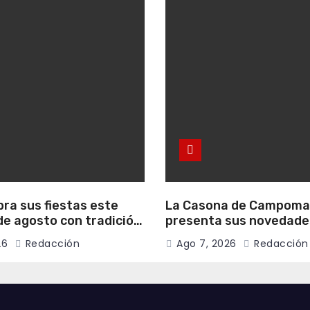
bra sus fiestas este
La Casona de Campom
e agosto con tradición,
presenta sus novedade
onvivencia vecinal
literarias para el mes 
26
Redacción
Ago 7, 2026
Redacción