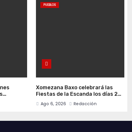
PUEBLOS
anes
Xomezana Baxo celebrará las
s
Fiestas de la Escanda los días 22
de agosto
y 23 de agosto
Ago 6, 2026
Redacción