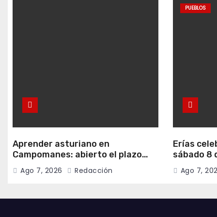
PUEBLOS
Aprender asturiano en
Erías cele
Campomanes: abierto el plazo
sábado 8 d
para inscribirse en el programa
música y c
Ago 7, 2026
Redacción
Ago 7, 20
Falamos